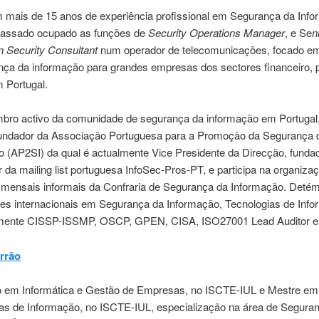
 mais de 15 anos de experiência profissional em Segurança da Info
passado ocupado as funções de
Security Operations Manager
, e Se
n
n Security Consultant
num operador de telecomunicações, focado em
nça da informação para grandes empresas dos sectores financeiro, p
 Portugal.
ro activo da comunidade de segurança da informação em Portugal,
ndador da Associação Portuguesa para a Promoção da Segurança 
 (AP2SI) da qual é actualmente Vice Presidente da Direcção, funda
da mailing list portuguesa InfoSec-Pros-PT, e participa na organiza
 mensais informais da Confraria de Segurança da Informação. Detém
ões internacionais em Segurança da Informação, Tecnologias de Inf
nte CISSP-ISSMP, OSCP, GPEN, CISA, ISO27001 Lead Auditor e 
errão
o em Informática e Gestão de Empresas, no ISCTE-IUL e Mestre e
as de Informação, no ISCTE-IUL, especialização na área de Segura