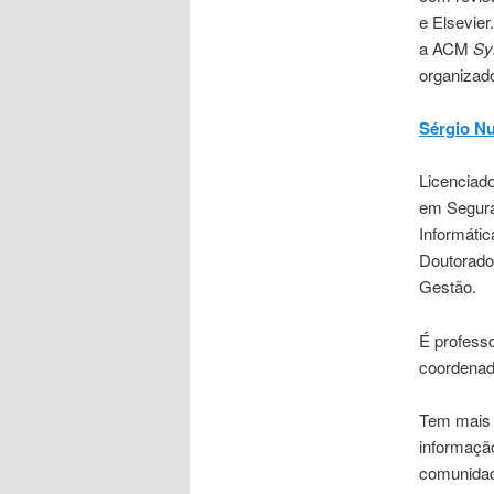
e Elsevie
a ACM
Sy
organizad
Sérgio N
Licenciad
em Segura
Informáti
Doutorado
Gestão.
É professo
coordena
Tem mais 
informaçã
comunidad