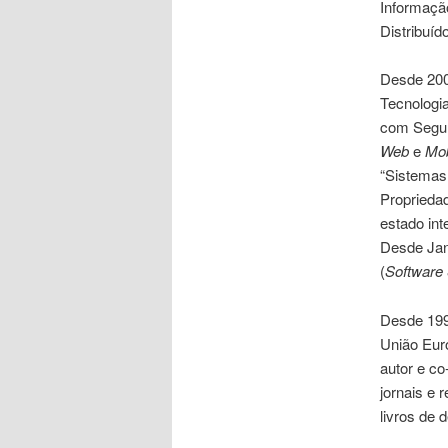
Informaçã
Distribuíd
Desde 200
Tecnologia
com Segur
Web
e
Mob
“Sistemas
Propriedad
estado in
Desde Jan
(
Software
Desde 1996
União Eur
autor e co
jornais e 
livros de