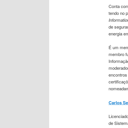
Conta com
tendo no 
Informatio
de segura
energia em
É um memb
membro fu
Informação
moderador 
encontros
certificaç
nomeadame
C
arlos S
Licenciad
de Sistem