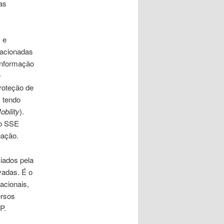
as
 e
lacionadas
Informação
e
roteção de
, tendo
bility
).
po SSE
gação.
ciados pela
vadas. É o
acionais,
ersos
P.