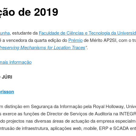
ção de 2019
Cunha
, estudante da
Faculdade de Ciências e Tecnologia da Universi
 é a vencedora da quarta edição do
Prémio
de Mérito AP2SI, com o tr
Preserving Mechanisms for Location Traces
“.
 mais informação
 JÚRI
risson
m distinção em Segurança da Informação pela Royal Holloway, Univ
s exerce as funções de Director de Serviços de Auditoria na INTEGR
do projectos nas diversas áreas de actuação da empresa especial
intrusão de infraestrutura, aplicações
web
,
mobile
, ERP e SCADA entr