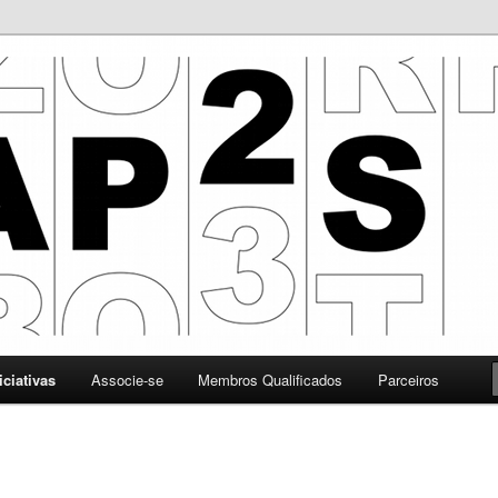
 Promoção da Segurança da Informação
iciativas
Associe-se
Membros Qualificados
Parceiros