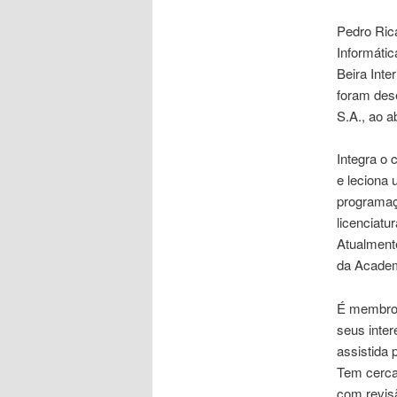
Pedro Ric
Informáti
Beira Inte
foram des
S.A., ao a
Integra o 
e leciona 
programaç
licenciat
Atualmente
da Academ
É membro s
seus inter
assistida 
Tem cerca 
com revisã