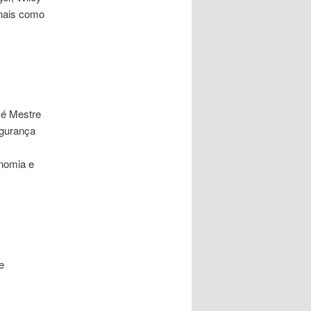
onais como
 é Mestre
egurança
onomia e
e