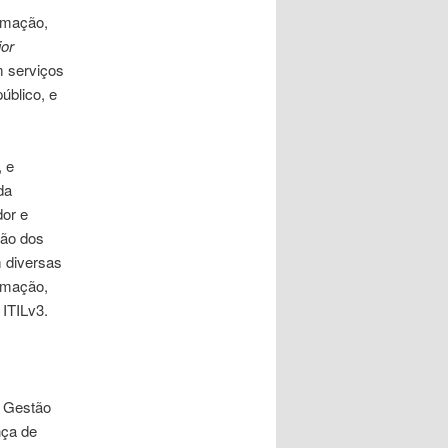
rmação,
ior
 serviços
úblico, e
 e
da
dor e
ção dos
 diversas
ormação,
ITILv3.
m Gestão
nça de