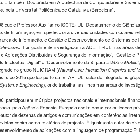
o. É também Doutorado em Arquitectura de Computadores e Sistem
os, pela Universitat Politécnica de Catalunya (Barcelona).
8 que é Professor Auxiliar no ISCTE-IUL, Departamento de Ciências
s de Informação, em que lecciona diversas unidades curriculares re
ança de Informação, e Gestão e Desenvolvimento de Sistemas de 
ile
-based. Foi igualmente investigador na ADETTI-IUL, nas áreas d
 e Aplicações Distribuídas e Segurança de Informação”, “Gestão e P
e Intelectual Digital” e “Desenvolvimento de SI para a
Web
e
Mobile
”
tegrado no grupo NUIGRAM (
Natural User Interaction Graphics and Mo
eiro de 2015 que faz parte da ISTAR-IUL, estando integrado no gru
 Systems Engineering
), onde trabalha nas mesmas áreas de investi
, participou em múltiplos projectos nacionais e internacionais finan
opeia, pela Agência Espacial Europeia assim como por entidades pri
-autor de dezenas de artigos e comunicações em conferências intern
revistas assim como relatórios de projecto. É igualmente autor de div
 desenvolvimento de aplicações com a linguagem de programação PH