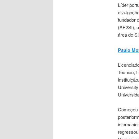
Líder por
divulgaçã
fundador 
(AP2SI), 
área de SI
Paulo Mo
Licenciado
Técnico, 
instituiç
Universit
Universid
Começou p
posteriorm
internacio
regressou