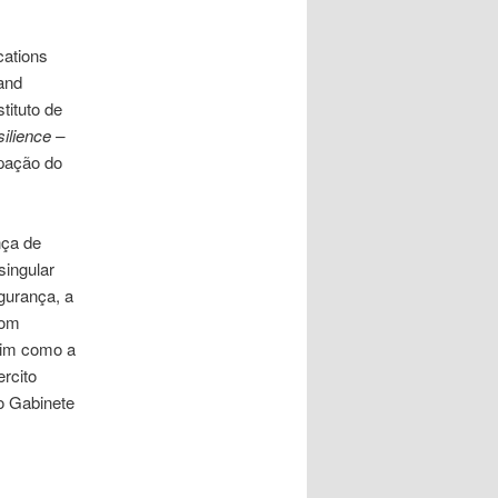
ations
and
tituto de
ilience –
pação do
nça de
singular
gurança, a
com
ssim como a
rcito
o Gabinete