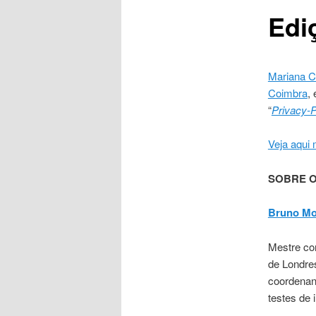
Edi
Mariana 
Coimbra
,
“
Privacy-
Veja aqui
SOBRE O
Bruno Mo
Mestre co
de Londre
coordenan
testes de 