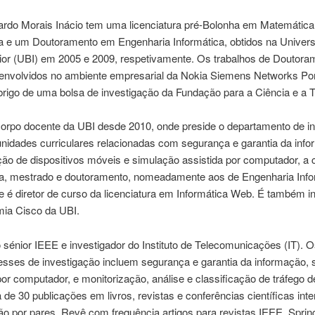
ardo Morais Inácio tem uma licenciatura pré-Bolonha em Matemática
ca e um Doutoramento em Engenharia Informática, obtidos na Univer
rior (UBI) em 2005 e 2009, respetivamente. Os trabalhos de Doutora
envolvidos no ambiente empresarial da Nokia Siemens Networks Por
brigo de uma bolsa de investigação da Fundação para a Ciência e a T
corpo docente da UBI desde 2010, onde preside o departamento de in
unidades curriculares relacionadas com segurança e garantia da inf
ão de dispositivos móveis e simulação assistida por computador, a 
ura, mestrado e doutoramento, nomeadamente aos de Engenharia Info
 é diretor de curso da licenciatura em Informática Web. É também in
ia Cisco da UBI.
énior IEEE e investigador do Instituto de Telecomunicações (IT). 
esses de investigação incluem segurança e garantia da informação,
por computador, e monitorização, análise e classificação de tráfego d
de 30 publicações em livros, revistas e conferências científicas inte
o por pares. Revê com frequência artigos para revistas IEEE, Spring