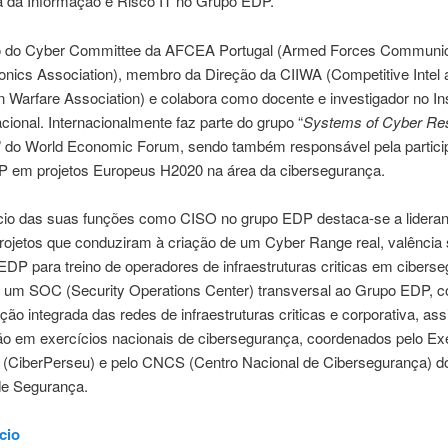
 da Informação e Risco IT no Grupo EDP.
do Cyber Committee da AFCEA Portugal (Armed Forces Communic
onics Association), membro da Direção da CIIWA (Competitive Intel 
n Warfare Association) e colabora como docente e investigador no Ins
ional. Internacionalmente faz parte do grupo “
Systems of Cyber Res
” do World Economic Forum, sendo também responsável pela partici
 em projetos Europeus H2020 na área da cibersegurança.
cio das suas funções como CISO no grupo EDP destaca-se a lidera
rojetos que conduziram à criação de um Cyber Range real, valência 
DP para treino de operadores de infraestruturas criticas em ciberse
e um SOC (Security Operations Center) transversal ao Grupo EDP, 
ção integrada das redes de infraestruturas criticas e corporativa, a
ão em exercícios nacionais de cibersegurança, coordenados pelo Exe
 (CiberPerseu) e pelo CNCS (Centro Nacional de Cibersegurança) d
de Segurança.
cio