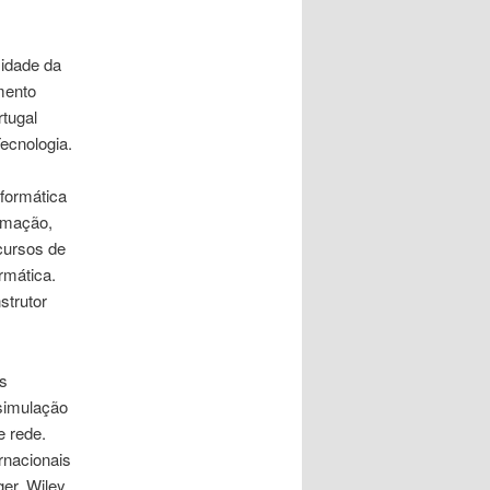
sidade da
mento
tugal
ecnologia.
formática
ormação,
cursos de
rmática.
strutor
Os
 simulação
e rede.
rnacionais
er, Wiley