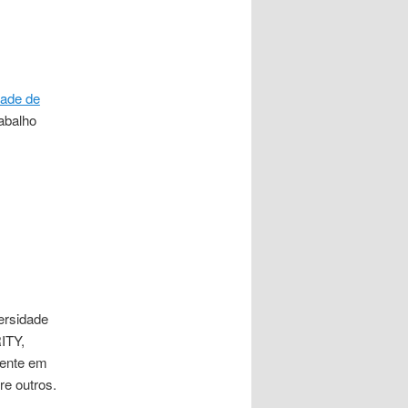
dade de
abalho
ersidade
ITY,
mente em
e outros.