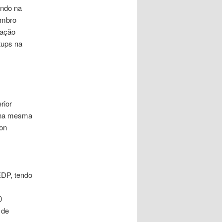
ando na
embro
mação
tups na
rior
 na mesma
on
DP, tendo
0
 de