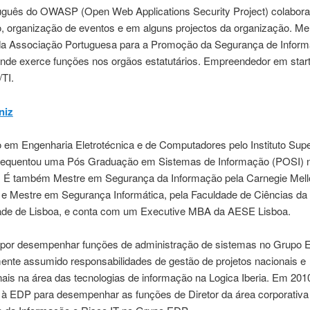
tuguês do OWASP (Open Web Applications Security Project) colabor
o, organização de eventos e em alguns projectos da organização. M
da Associação Portuguesa para a Promoção da Segurança de Infor
onde exerce funções nos orgãos estatutários. Empreendedor em star
/TI.
niz
 em Engenharia Eletrotécnica e de Computadores pelo Instituto Supe
frequentou uma Pós Graduação em Sistemas de Informação (POSI)
ão. É também Mestre em Segurança da Informação pela Carnegie Mell
y e Mestre em Segurança Informática, pela Faculdade de Ciências da
ade de Lisboa, e conta com um Executive MBA da AESE Lisboa.
or desempenhar funções de administração de sistemas no Grupo E
ente assumido responsabilidades de gestão de projetos nacionais e
nais na área das tecnologias de informação na Logica Iberia. Em 201
 à EDP para desempenhar as funções de Diretor da área corporativa