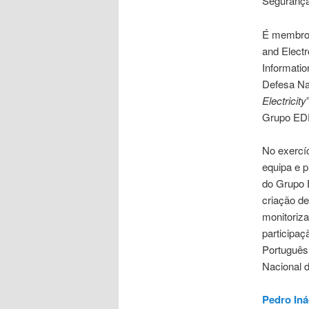
Segurança
É membro 
and Electr
Informatio
Defesa Nac
Electricity
Grupo EDP
No exercí
equipa e p
do Grupo E
criação d
monitoriza
participaç
Português
Nacional 
Pedro Iná