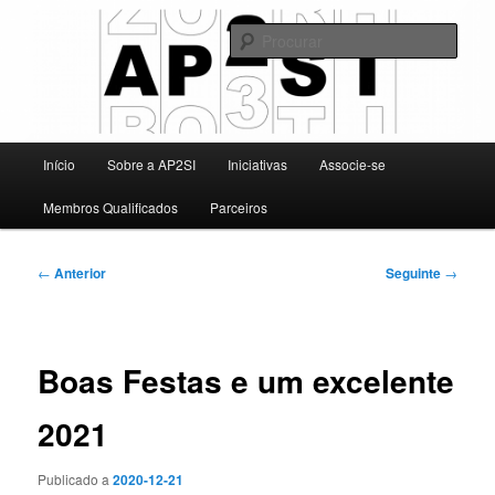
Saltar
Associação Portuguesa para a Promoção da Segurança da Informação
para
Procu
o
conteúdo
AP2SI
primário
Menu
Início
Sobre a AP2SI
Iniciativas
Associe-se
principal
Membros Qualificados
Parceiros
Navegação
←
Anterior
Seguinte
→
de
artigos
Boas Festas e um excelente
2021
Publicado a
2020-12-21