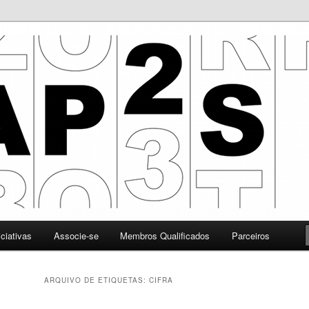
 Promoção da Segurança da Informação
iciativas
Associe-se
Membros Qualificados
Parceiros
ARQUIVO DE ETIQUETAS:
CIFRA