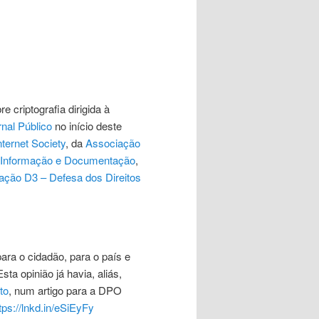
 criptografia dirigida à
rnal Público
no início deste
nternet Society
, da
Associação
 da Informação e Documentação
,
ação D3 – Defesa dos Direitos
ra o cidadão, para o país e
Esta opinião já havia, aliás,
to
, num artigo para a DPO
tps://lnkd.in/eSiEyFy