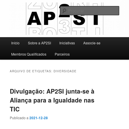
Saltar
Saltar
Associação Portuguesa para a Promoção da Segurança da Informação
para
para
Procu
o
o
conteúdo
conteúdo
AP2SI
primário
secundário
Menu
Início
Sobre a AP2SI
Iniciativas
Associe-se
principal
Membros Qualificados
Parceiros
ARQUIVO DE ETIQUETAS:
DIVERSIDADE
Divulgação: AP2SI junta-se à
Aliança para a Igualdade nas
TIC
Publicado a
2021-12-28