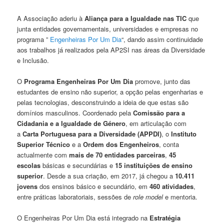
A Associação aderiu à
Aliança para a Igualdade nas TIC
que
junta entidades governamentais, universidades e empresas no
programa ”
Engenheiras Por Um Dia
“, dando assim continuidade
aos trabalhos já realizados pela AP2SI nas áreas da Diversidade
e Inclusão.
O
Programa Engenheiras Por Um Dia
promove, junto das
estudantes de ensino não superior, a opção pelas engenharias e
pelas tecnologias, desconstruindo a ideia de que estas são
domínios masculinos. Coordenado pela
Comissão para a
Cidadania e a Igualdade de Género
, em articulação com
a
Carta Portuguesa para a Diversidade (APPDI)
, o
Instituto
Superior Técnico
e a
Ordem dos Engenheiros
, conta
actualmente com
mais de 70 entidades parceiras
,
45
escolas
básicas e secundárias e
15 instituições de ensino
superior
. Desde a sua criação, em 2017, já chegou a
10.411
jovens
dos ensinos básico e secundário, em
460 atividades
,
entre práticas laboratoriais, sessões de
role model
e mentoria.
O Engenheiras Por Um Dia está integrado na
Estratégia