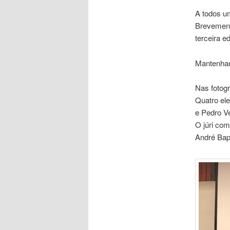
A todos u
Brevemente
terceira e
Mantenham
Nas fotogr
Quatro ele
e Pedro V
O júri co
André Bapt