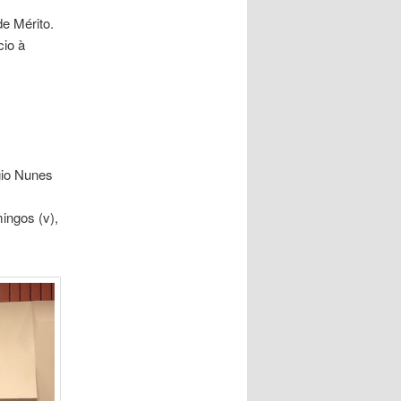
e Mérito.
cio à
gio Nunes
ingos (v),