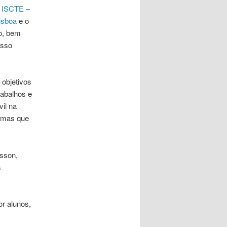
o
ISCTE –
isboa
e o
o, bem
osso
 objetivos
rabalhos e
vil na
temas que
isson,
s
r alunos,