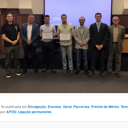
a foi publicada em
Divulgação
,
Eventos
,
Geral
,
Parcerias
,
Prémio de Mérito
,
Tem
por
AP2SI
.
Ligação permanente
.