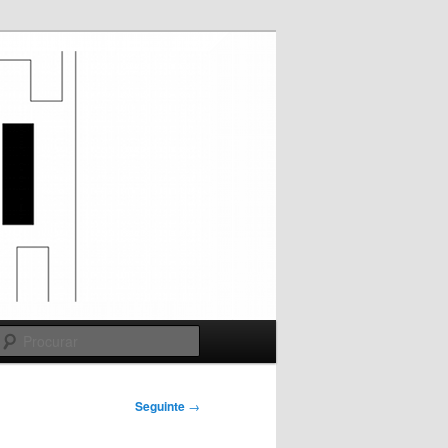
Procurar
Seguinte
→