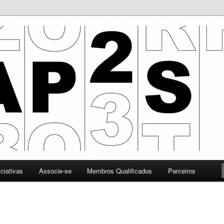
 Promoção da Segurança da Informação
iciativas
Associe-se
Membros Qualificados
Parceiros