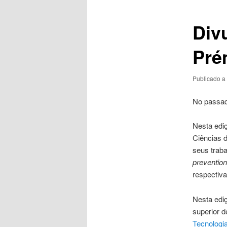
artigos
Div
Pré
Publicado a
No passad
Nesta ediç
Ciências d
seus traba
prevention
respectiv
Nesta ediç
superior d
Tecnologia