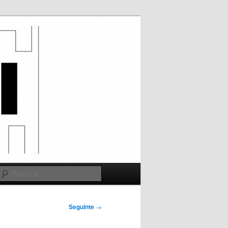
Procurar
Seguinte
→