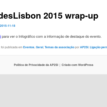
desLisbon 2015 wrap-up
2015-11-18
i
para ver o Infográfico com a informação de destaque do evento.
a foi publicada em
Eventos
,
Geral
,
Temas da associação
por
AP2SI
.
Ligação per
Política de Privacidade da AP2SI
Criado com WordPress