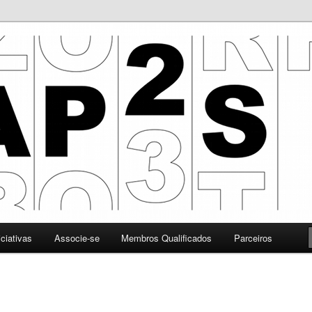
 Promoção da Segurança da Informação
iciativas
Associe-se
Membros Qualificados
Parceiros