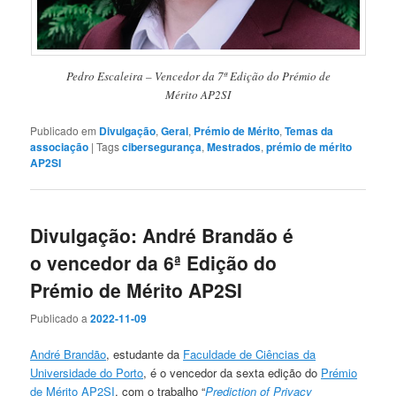
Pedro Escaleira – Vencedor da 7ª Edição do Prémio de
Mérito AP2SI
Publicado em
Divulgação
,
Geral
,
Prémio de Mérito
,
Temas da
associação
|
Tags
cibersegurança
,
Mestrados
,
prémio de mérito
AP2SI
Divulgação: André Brandão é
o vencedor da 6ª Edição do
Prémio de Mérito AP2SI
Publicado a
2022-11-09
André Brandão
, estudante da
Faculdade de Ciências da
Universidade do Porto
, é o vencedor da sexta edição do
Prémio
de Mérito AP2SI
, com o trabalho “
Prediction of Privacy