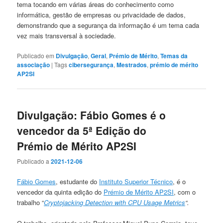
tema tocando em várias áreas do conhecimento como
informática, gestão de empresas ou privacidade de dados,
demonstrando que a segurança da informação é um tema cada
vez mais transversal à sociedade.
Publicado em
Divulgação
,
Geral
,
Prémio de Mérito
,
Temas da
associação
|
Tags
cibersegurança
,
Mestrados
,
prémio de mérito
AP2SI
Divulgação: Fábio Gomes é o
vencedor da 5ª Edição do
Prémio de Mérito AP2SI
Publicado a
2021-12-06
Fábio Gomes
, estudante do
Instituto Superior Técnico
, é o
vencedor da quinta edição do
Prémio de Mérito AP2SI
, com o
trabalho “
Cryptojacking Detection with CPU Usage Metrics
“.