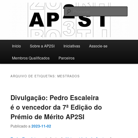
Saltar
Saltar
Associação Portuguesa para a Promoção da Segurança da Informação
para
para
Procu
o
o
conteúdo
conteúdo
AP2SI
primário
secundário
Menu
Início
Sobre a AP2SI
Iniciativas
Associe-se
principal
Membros Qualificados
Parceiros
ARQUIVO DE ETIQUETAS:
MESTRADOS
Divulgação: Pedro Escaleira
é o vencedor da 7ª Edição do
Prémio de Mérito AP2SI
Publicado a
2023-11-02