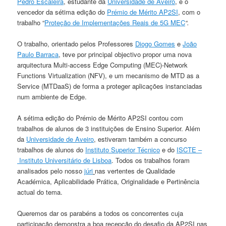
Pedro Escaleira
, estudante da
Universidade de Aveiro
, é o
vencedor da sétima edição do
Prémio de Mérito AP2SI
, com o
trabalho “
Proteção de Implementações Reais de 5G MEC
“.
O trabalho, orientado pelos Professores
Diogo Gomes
e
João
Paulo Barraca
, teve por principal objectivo
propor uma nova
arquitectura
Multi-access
Edge Computing (MEC)-Network
Functions Virtualization (NFV)
, e um mecanismo de
MTD as a
Service
(MTDaaS)
de forma a proteger aplicações instanciadas
num ambiente de
Edge
.
A sétima edição do Prémio de Mérito AP2SI contou com
trabalhos de alunos de 3 instituições de Ensino Superior. Além
da
Universidade de Aveiro
, estiveram também a concurso
trabalhos de alunos do
Instituto Superior Técnico
e do
ISCTE –
Instituto Universitário de Lisboa
. Todos os trabalhos foram
analisados pelo nosso
júri
nas vertentes de Qualidade
Académica, Aplicabilidade Prática, Originalidade e Pertinência
actual do tema.
Queremos dar os parabéns a todos os concorrentes cuja
participação demonstra a boa recepção do desafio da AP2SI nas