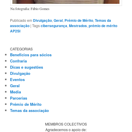
Na fotografia: Fábio Gomes
Publicado em
Divulgação
,
Geral
,
Prémio de Mérito
,
Temas da
associação
|
Tags
cibersegurança
,
Mestrados
,
prémio de mérito
AP2SI
CATEGORIAS
Benefícios para sócios
Confraria
Dicas e sugestões
Divulgação
Eventos
Geral
Media
Parcerias
Prémio de Mérito
Temas da associação
MEMBROS COLECTIVOS
Agradecemos o apoio de: